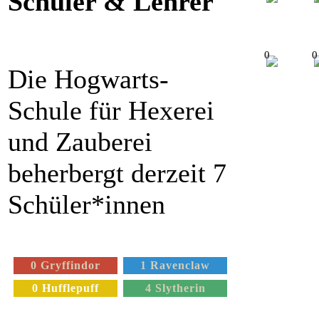
Schüler & Lehrer
0
0
Die Hogwarts-
Schule für Hexerei
und Zauberei
beherbergt derzeit 7
Schüler*innen
0 Gryffindor
1 Ravenclaw
0 Hufflepuff
4 Slytherin