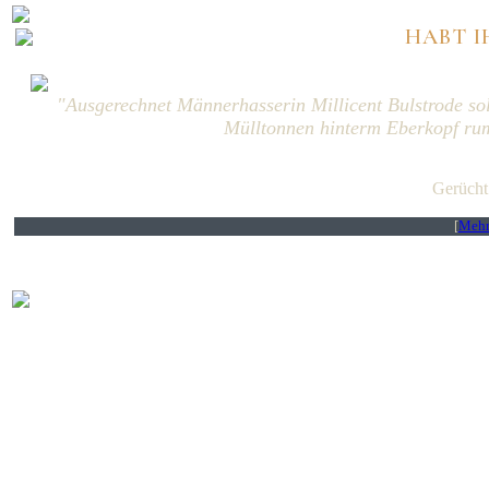
HABT I
"Ausgerechnet Männerhasserin Millicent Bulstrode so
Mülltonnen hinterm Eberkopf rum
Gerücht
[
Mehr