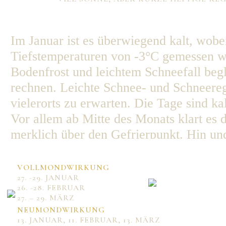
Mo
Di
Mi
Do
Fr
Sa
So
1
2
3
4
5
6
7
8
9
10
11
12
13
14
Im Januar ist es überwiegend kalt, wob
15
16
17
18
19
20
21
22
23
24
25
26
27
28
Tiefstemperaturen von -3°C gemessen we
29
30
31
Bodenfrost und leichtem Schneefall begle
rechnen. Leichte Schnee- und Schneere
vielerorts zu erwarten. Die Tage sind kal
Vor allem ab Mitte des Monats klart es 
merklich über den Gefrierpunkt. Hin und 
nicht liegenbleiben. Aufgrund des Tauwe
Ende des Monats wird es wieder etwas k
VOLLMONDWIRKUNG
27. -29. JANUAR
wieder auf 0°C fallen. Tief Veronica b
26. -28. FEBRUAR
einmal heftige Schneeschauer, bei denen
27. – 29. MÄRZ
NEUMONDWIRKUNG
13. JANUAR, 11. FEBRUAR, 13. MÄRZ