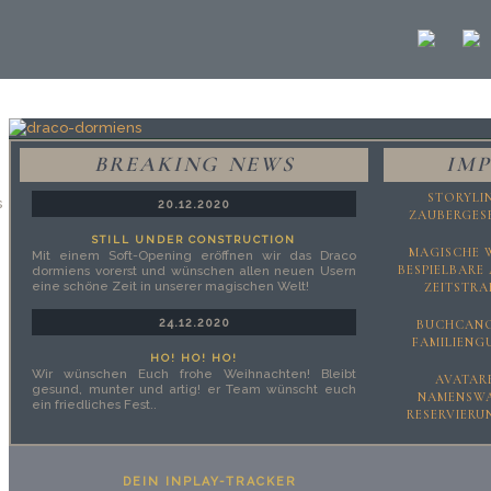
BREAKING NEWS
IMP
STORYLI
20.12.2020
ZAUBERGES
STILL UNDER CONSTRUCTION
MAGISCHE 
Mit einem Soft-Opening eröffnen wir das Draco
BESPIELBARE
dormiens vorerst und wünschen allen neuen Usern
eine schöne Zeit in unserer magischen Welt!
ZEITSTRA
24.12.2020
BUCHCAN
FAMILIENG
HO! HO! HO!
Wir wünschen Euch frohe Weihnachten! Bleibt
AVATAR
gesund, munter und artig! er Team wünscht euch
NAMENSW
ein friedliches Fest..
RESERVIERU
DEIN INPLAY-TRACKER