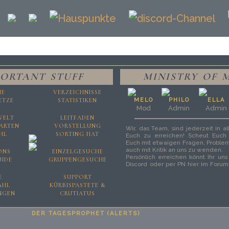
ORTANT STUFF
MINISTRY OF 
NE
VERZEICHNISSE
ETZE
STATISTIKEN
MELO
PHILO
ELLA
Mod
Admin
Admin
WELT
LEITFADEN
 ARTEN
VORSTELLUNG
Wir, das Team, sind jederzeit in a
HL
SORTING HAT
Euch zu erreichen! Scheut Euch a
Euch mit etwaigen Fragen, Problem
auch mit Kritik an uns zu wenden.
ONS
EINZELGESUCHE
Persönlich erreichen könnt Ihr un
UIDE
GRUPPENGESUCHE
Discord oder per PN hier im Forum.
aber, alle Fragen rund um das 
E
SUPPORT
unserer Suport-Area zu posten, sod
AHL
KÜRBISPASTETE &
Spamflut von Discord untergeht.
NGEN
CRUTIATUS
Mehr Infos über uns findet Ihr 
Teamseite
.
DER TAGESPROPHET (ALERTS)