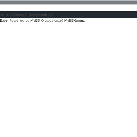
um Disclaimer
Datenschutz
B.de
, Powered by
MyBB
, © 2002-2026
MyBB Group
.