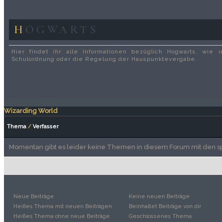
HOGWARTS
Hier findet ihr alle Informationen bezüglich Hogwarts, wie 
Schulordnung oder die Regelung der Hauspunktevergabe.
Wizarding World
Thema
/
Verfasser
Momentan gibt es leider keine Themen in diesem Forum mit den sp
Neue Beiträge
Keine neuen Beiträge
Heißes Thema mit neuen Beiträgen
Beinhaltet Beiträge von dir
Heißes Thema ohne neue Beiträge
Geschlossenes Thema