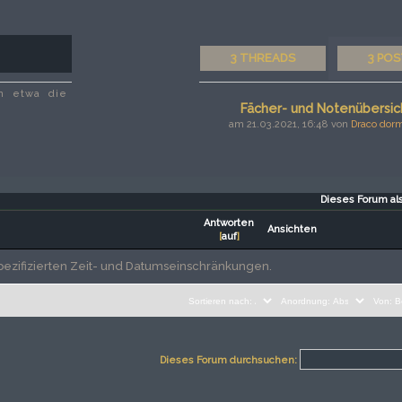
3 THREADS
3 PO
in etwa die
Fächer- und Notenübersich
am 21.03.2021, 16:48 von
Draco dor
Dieses Forum al
Antworten
Ansichten
[
auf
]
ezifizierten Zeit- und Datumseinschränkungen.
Dieses Forum durchsuchen: