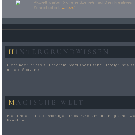
Aktuell warten 0 offene Szene(n) auf Dein kreatives
Schreibtalent!
→ (0/0)
HINTERGRUNDWISSEN
Hier findet ihr das zu unserem Board spezifische Hintergrundwiss
unsere Storyline.
MAGISCHE WELT
Hier findet ihr alle wichtigen Infos rund um die magische We
Bewohner.