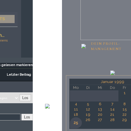
STS
...
miens
DEIN PROFIL-
MANAGEMENT
s gelesen markieren
Letzter Beitrag
Januar 1999
Mo
Di
Mi
Do
Fr
1
4
5
6
7
8
11
12
13
14
15
18
19
20
21
22
26
27
28
29
25