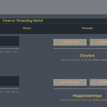
Foren in 'Wizarding World'
Forum
Themen
2 THREADS
2 PO
en, wie z.B.
Storyline
am 07.03.2021, 17:12 von
Draco dor
9 THREADS
9 PO
lt und ihre
Muggelstämmige
am 18.03.2021, 16:27 von
Draco dor