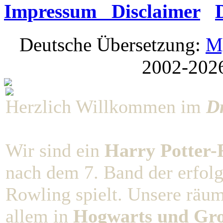
Impressum Disclaimer
Deutsche Übersetzung:
M
2002-202
Herzlich Willkommen im
D
Wir sind ein
Harry Potter-R
nach dem 7. Band der erfolg
Rowling spielt. Unsere räu
allem in
Hogwarts und Gro