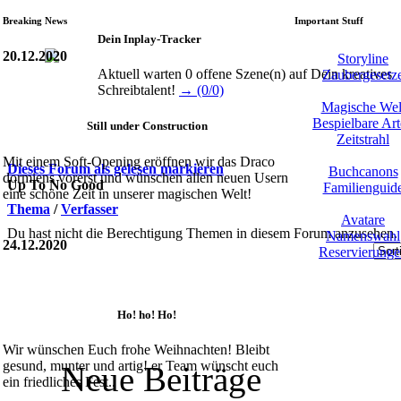
Breaking News
Important Stuff
Dein Inplay-Tracker
20.12.2020
Storyline
Aktuell warten 0 offene Szene(n) auf Dein kreatives
Zaubergesetz
Schreibtalent!
→ (0/0)
Magische Wel
Bespielbare Ar
Still under Construction
Zeitstrahl
Mit einem Soft-Opening eröffnen wir das Draco
Dieses Forum als gelesen markieren
Buchcanons
dormiens vorerst und wünschen allen neuen Usern
Up To No Good
Familienguid
eine schöne Zeit in unserer magischen Welt!
Thema
/
Verfasser
Avatare
Du hast nicht die Berechtigung Themen in diesem Forum anzusehen.
Namenswahl
24.12.2020
Reservierunge
Ho! ho! Ho!
Wir wünschen Euch frohe Weihnachten! Bleibt
gesund, munter und artig! er Team wünscht euch
Neue Beiträge
ein friedliches Fest..