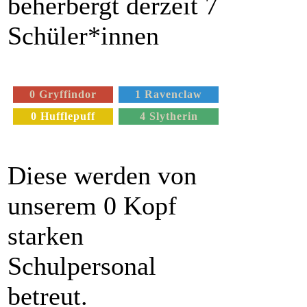
beherbergt derzeit 7
Schüler*innen
0 Gryffindor
1 Ravenclaw
0 Hufflepuff
4 Slytherin
Diese werden von
unserem 0 Kopf
starken
Schulpersonal
betreut.