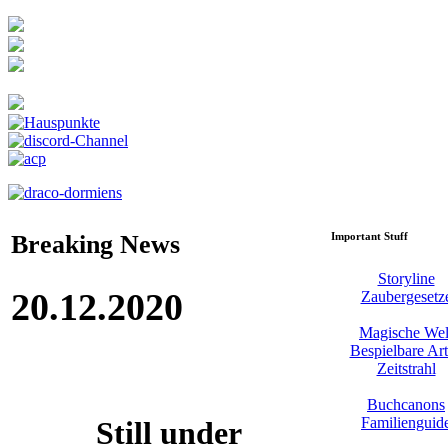
Breaking News
Important Stuff
Storyline
20.12.2020
Zaubergesetz
Magische Wel
Bespielbare Ar
Zeitstrahl
Buchcanons
Familienguid
Still under