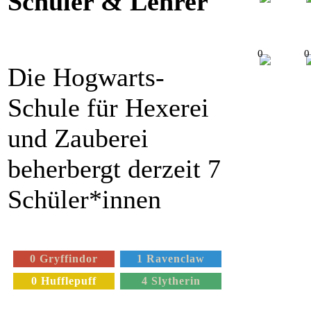
Schüler & Lehrer
0
0
Die Hogwarts-
Schule für Hexerei
und Zauberei
beherbergt derzeit 7
Schüler*innen
0 Gryffindor
1 Ravenclaw
0 Hufflepuff
4 Slytherin