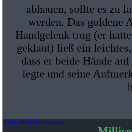
abhauen, sollte es zu l
werden. Das goldene 
Handgelenk trug (er hatt
geklaut) ließ ein leichtes
dass er beide Hände auf 
legte und seine Aufmer
h
Zitieren
Multi-Zitat
Return to top
Millic