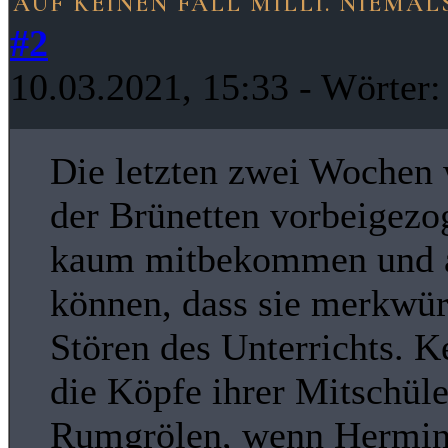
AUF KEINEN FALL MILLI. NIEMALS
#2
10.03.2021, 15:33
- Wörter
Die letzten zwei Wochen 
der Brünetten vorbeigezog
kaum mitbekommen und a
können, dass sie merkwür
Stören des Unterrichts. 
die Köpfe ihrer Mitschüle
Rumgrölen, wenn Hermine