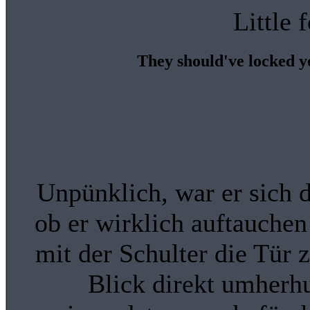
Little 
They should've locked y
Unpünklich, war er sich 
ob er wirklich auftauchen 
mit der Schulter die Tür
Blick direkt umherhu