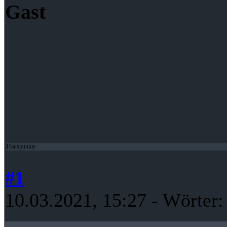
Gast
Hauspunkte
#1
10.03.2021, 15:27
- Wörter