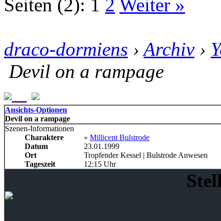
Seiten (2):
1
2
Weiter »
draco-dormiens
›
Archiv
›
Y
Devil on a rampage
Ansichts-Optionen
Devil on a rampage
Szenen-Informationen
Charaktere
»
Millicent Bulstrode
Datum
23.01.1999
Ort
Tropfender Kessel | Bulstrode Anwesen
Tageszeit
12:15 Uhr
Stel