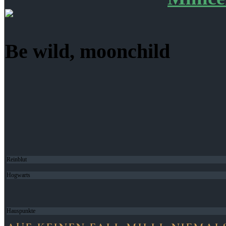
Be wild, moonchild
Reinblut
Hogwarts
Hauspunkte