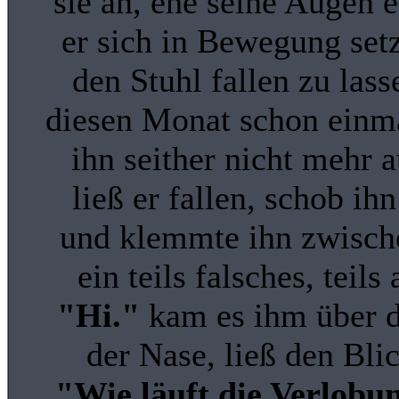
sie an, ehe seine Augen
er sich in Bewegung set
den Stuhl fallen zu la
diesen Monat schon einma
ihn seither nicht mehr
ließ er fallen, schob i
und klemmte ihn zwische
ein teils falsches, teil
"Hi."
kam es ihm über di
der Nase, ließ den Blic
"Wie läuft die Verlob