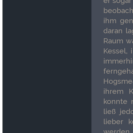
er sogar
beobacht
ihm gen
daran la
Raum wa
Kessel, 
immerhi
ferngeh
Hogsmea
ihrem K
konnte 
ließ jed
lieber 
werden. 