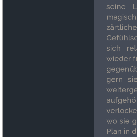
seine L
magisc
zärtlic
Gefühls
sich re
wieder f
gegenüb
gern si
weiter
aufgeh
verlocke
wo sie g
Plan in 