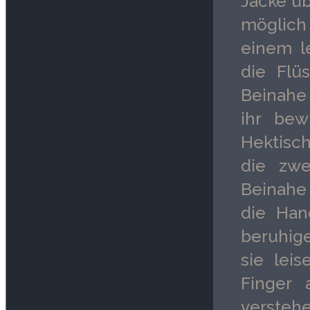
Jacke üb
möglich
einem l
die Flüs
Beinahe 
ihr bew
Hektisch
die zwe
Beinahe 
die Han
beruhig
sie lei
Finger 
versteh