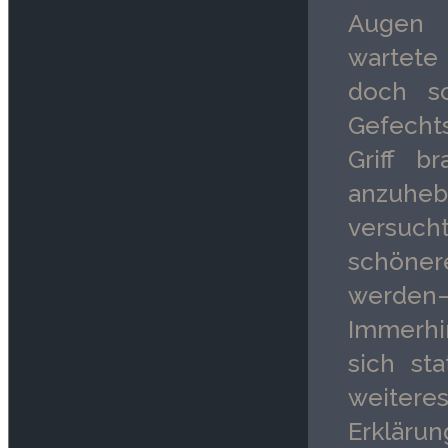
Augen 
wartete 
doch s
Gefecht
Griff b
anzuheb
versuc
schöner
werden—
Immerhin
sich st
weitere
Erkläru