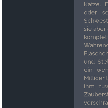
Katze. 
oder s
Schweste
sie aber
komplet
Während
Fläschch
und Ste
ein wen
Millicen
ihm zuw
Zaubers
verschr