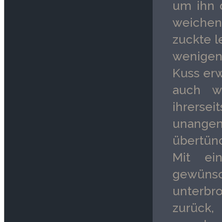
um ihn 
weichen 
zuckte l
wenigen 
Kuss erw
auch w
ihrersei
unangen
übertün
Mit ei
gewüns
unterbro
zurück,