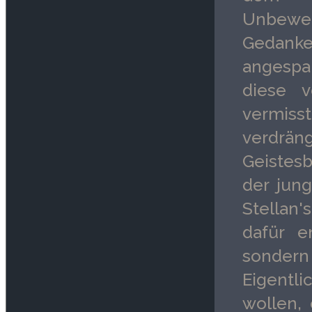
Unbeweg
Gedanke 
angespa
diese 
vermiss
verdrän
Geistesb
der jun
Stellan'
dafür e
sondern 
Eigentli
wollen, 