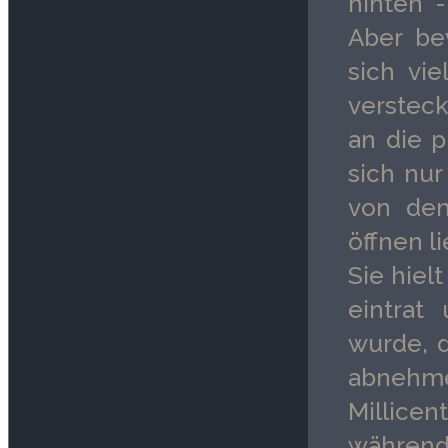
hinten 
Aber be
sich vie
versteck
an die p
sich nu
von dem
öffnen l
Sie hielt
eintrat
wurde, d
abnehm
Millice
während