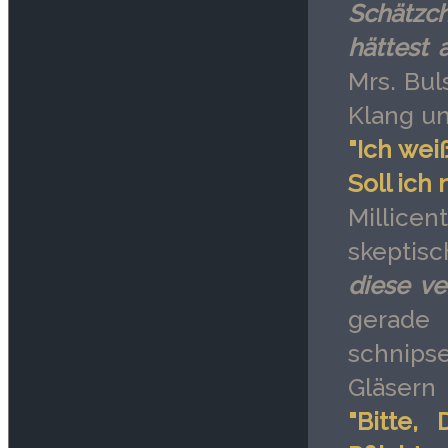
Schätzc
hättest 
Mrs. Bul
Klang un
"Ich wei
Soll ich
Millicen
skeptisch
diese v
gerade
schnips
Gläsern 
"Bitte,