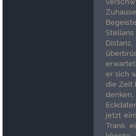
verschw
Zuhause
Begeist
Stellans
Distanz
überbrüc
erwarte
er sich 
die Zeit
denken
Eckdaten
jetzt ei
Trank e
könnte.