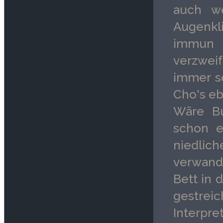
VERBOTENEN WALD
auch we
unserem 0 Kopf
Seit dem 9.02. hat
Augenkli
starken
der Wildhüter Hagrid
immun 
Schulpersonal
im Verbotenen Wald
verzwei
betreut.
einige wilde
immer sc
Abraxaner
Cho's e
ausgemacht, die
Wäre Bu
wohl zu einer Herde
schon e
gehören und
niedli
ungewöhnlich
verwand
aggressiv reagieren,
Bett in 
wenn man sich ihnen
gestrei
nähert.
Interpr