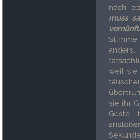
nach eb
muss sag
vernünf
Stimme 
anders, 
tatsächl
weil sie
täusche
übertrum
sie ihr 
Geste f
anstoß
Sekunde 