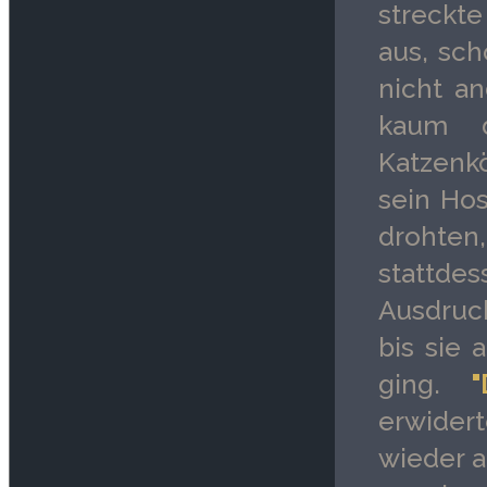
streckte
aus, sch
nicht an
kaum d
Katzenkö
sein Ho
drohte
stattde
Ausdruck
bis sie 
ging.
"D
erwidert
wieder a