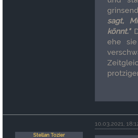
grinsen
sagt, M
könnt."
D
ehe sie
verschw
Zeitglei
protzige
10.03.2021, 18:
Stellan Tozier