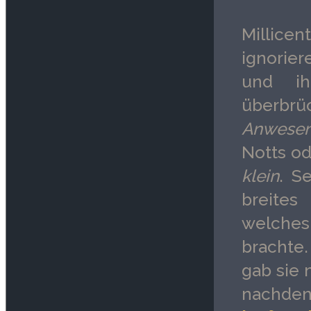
Millice
ignorier
und ih
überbrü
Anwese
Notts od
klein
. S
breites
welches
brachte
gab sie n
nachden