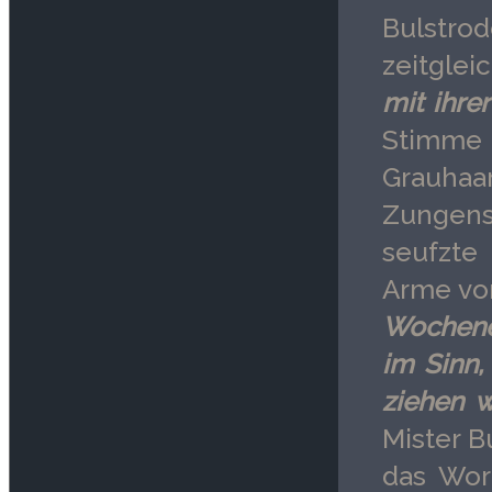
Bulstr
zeitglei
mit ihre
Stimme
Grauhaa
Zungens
seufzte
Arme vor
Wochene
im Sinn,
ziehen w
Mister B
das Wort