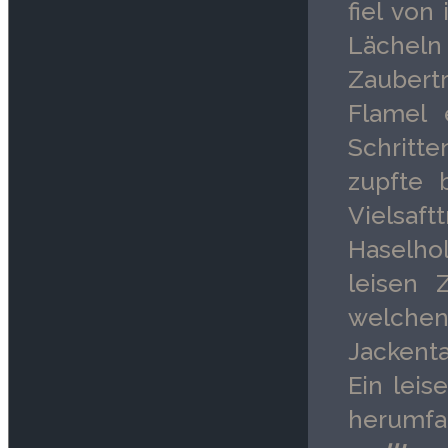
fiel von
Lächel
Zaubertr
Flamel 
Schritte
zupfte 
Vielsaf
Haselho
leisen 
welchen
Jackent
Ein leis
herumf