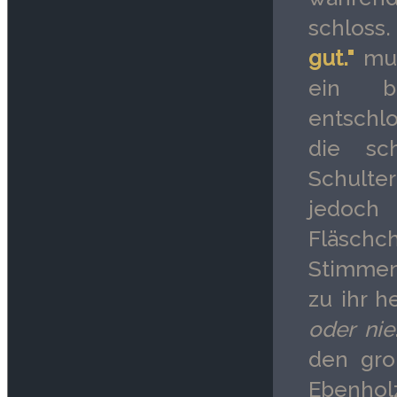
schloss
gut."
mur
ein b
entschlo
die sc
Schulter
jedoch
Fläschc
Stimmen
zu ihr h
oder nie
den gro
Ebenho