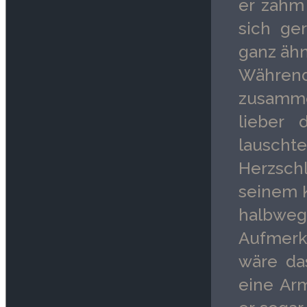
er zahm
sich ge
ganz ähn
Währe
zusamme
lieber 
lauscht
Herzsch
seinem K
halbweg
Aufmerk
wäre da
eine Ar