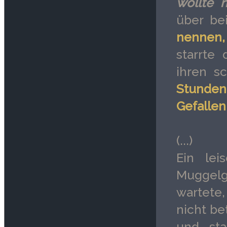
wollte n
über be
nennen,
starrte
ihren s
Stunden
Gefallen 
(...)
Ein lei
Muggel
wartete,
nicht be
und sta