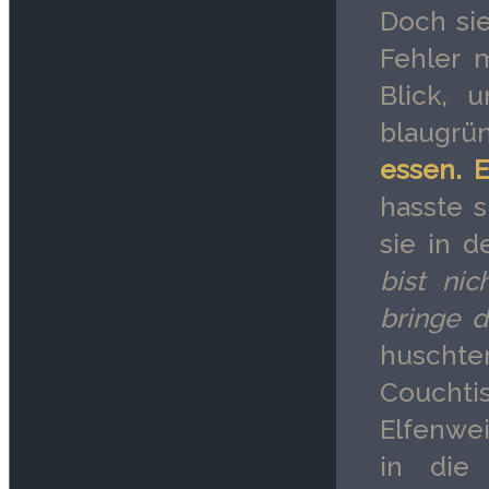
Doch sie
Fehler 
Blick, 
blaugrü
essen. E
hasste 
sie in 
bist nic
bringe d
huscht
Couchti
Elfenwei
in die