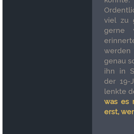
Ordentl
viel zu
gerne 
erinner
werden 
genau so
ihn in 
der 19-
lenkte d
was es m
erst, we