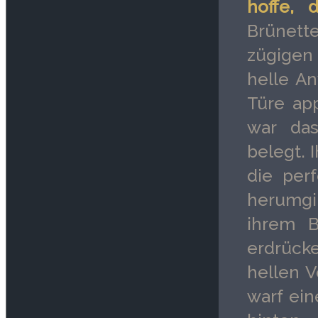
hoffe, 
Brünette
zügigen
helle An
Türe app
war das
belegt. 
die per
herumgi
ihrem B
erdrück
hellen V
warf ein