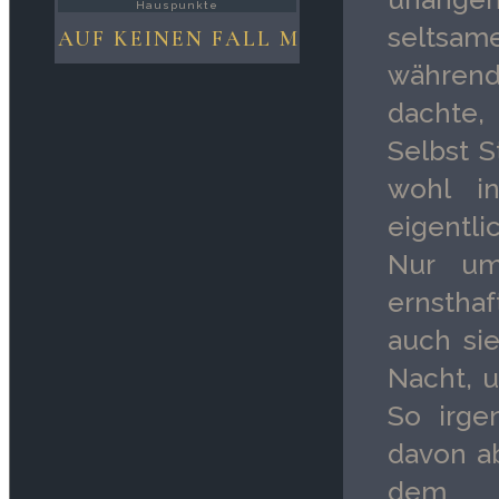
Hauspunkte
seltsame
AUF KEINEN FALL MILLI. NIEMALS.
während 
dachte,
Selbst S
wohl i
eigentli
Nur um
ernstha
auch sie
Nacht, 
So irge
davon a
dem 