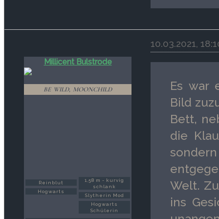
10.03.2021, 18:
Millicent Bulstrode
Es war 
BE WILD, MOONCHILD
Bild zuz
Bett, ne
die Kla
sonde
entgege
1,58 m - kurvig
Welt. Zu
Reinblut
schlank
Hogwarts
Slytherin Mod
ins Ges
Hogwarts
Schülerin
unange