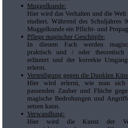
Muggelkunde:
Hier wird das Verhalten und die Welt
studiert. Während des Schuljahres 
Muggelkunde ein Pflicht- und Propa
Pflege magischer Geschöpfe:
In diesem Fach werden magis
praktisch und / oder theoretisch v
erläutert und der korrekte Umgan
erlernt.
Verteidigung gegen die Dunklen Küns
Hier wird erlernt, wie man sich
passenden Zauber und Flüche gege
magische Bedrohungen und Angriff
setzen kann.
Verwandlung:
Hier wird die Kunst der Ve