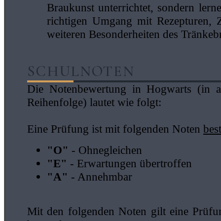
Braukunst unterrichtet, sondern lern
richtigen Umgang mit Rezepturen, 
weiteren Besonderheiten des Tränkeb
SCHULNOTEN
Die Notenbewertung in Hogwarts (in a
Reihenfolge) lautet wie folgt:
Eine Prüfung ist mit folgenden Noten
bes
"O"
- Ohnegleichen
"E"
- Erwartungen übertroffen
"A"
- Annehmbar
Mit den folgenden Noten gilt eine Prüf