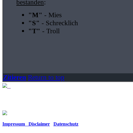
bestanden
:
"M"
- Mies
"S"
- Schrecklich
"T"
- Troll
Zitieren
Return to top
Impressum Disclaimer
Datenschutz