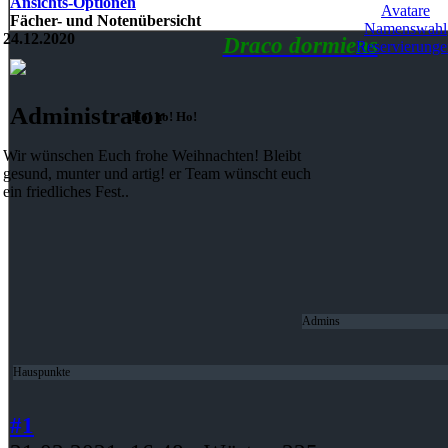
Ansichts-Optionen
Avatare
Fächer- und Notenübersicht
Namenswahl
24.12.2020
Draco dormiens
Reservierunge
Administrator
Ho! ho! Ho!
Wir wünschen Euch frohe Weihnachten! Bleibt
gesund, munter und artig! er Team wünscht euch
ein friedliches Fest..
Admins
Hauspunkte
#1