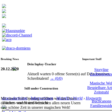
Breaking News
Important Stuff
Dein Inplay-Tracker
20.12.2020
Storyline
Aktuell warten 0 offene Szene(n) auf Dein kreatives
Zaubergesetz
Schreibtalent!
→ (0/0)
Magische Wel
Bespielbare Ar
Still under Construction
Zeitstrahl
draco-dormiens
›
Informationen
›
Wizarding World
›
Hogwarts
Mit einem Soft-Opening eröffnen wir das Draco
Buchcanons
Fächer- und Notenübersicht
dormiens vorerst und wünschen allen neuen Usern
Familienguid
eine schöne Zeit in unserer magischen Welt!