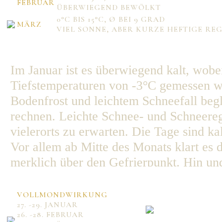
FEBRUAR
ÜBERWIEGEND BEWÖLKT
0°C BIS 15°C, Ø BEI 9 GRAD
MÄRZ
VIEL SONNE, ABER KURZE HEFTIGE R
Mo
Di
Mi
Do
Fr
Sa
So
1
2
3
4
5
6
7
8
9
10
11
12
13
14
Im Januar ist es überwiegend kalt, wob
15
16
17
18
19
20
21
22
23
24
25
26
27
28
Tiefstemperaturen von -3°C gemessen we
29
30
31
Bodenfrost und leichtem Schneefall begle
rechnen. Leichte Schnee- und Schneere
vielerorts zu erwarten. Die Tage sind kal
Vor allem ab Mitte des Monats klart es 
merklich über den Gefrierpunkt. Hin und 
nicht liegenbleiben. Aufgrund des Tauwe
Ende des Monats wird es wieder etwas k
VOLLMONDWIRKUNG
27. -29. JANUAR
wieder auf 0°C fallen. Tief Veronica b
26. -28. FEBRUAR