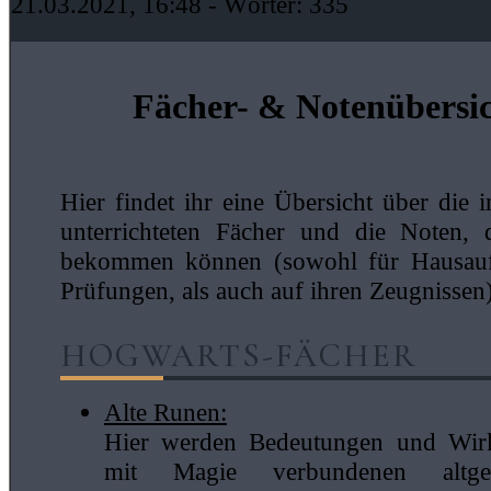
21.03.2021, 16:48
- Wörter:
335
Fächer- & Notenübersi
Hier findet ihr eine Übersicht über die 
unterrichteten Fächer und die Noten, 
bekommen können (sowohl für Hausau
Prüfungen, als auch auf ihren Zeugnissen)
HOGWARTS-FÄCHER
Alte Runen:
Hier werden Bedeutungen und Wir
mit Magie verbundenen altger