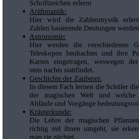
Schriftzeichen erlernt
Arithmantik:
Hier wird die Zahlenmystik erler
Zahlen basierende Deutungen werden 
Astronomie:
Hier werden die verschiedenen Ge
Teleskopen beobachtet und ihre Po
Karten eingetragen, weswegen der
stets nachts stattfindet.
Geschichte der Zauberei:
In diesem Fach lernen die Schüler di
der magischen Welt und welche h
Abläufe und Vorgänge bedeutungsvol
Kräuterkunde:
Die Lehre der magischen Pflanze
richtig mit ihnen umgeht, sie erke
man sie züchtet.