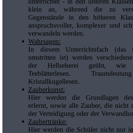
unterrichtet - in den unteren Klasse
klein an, während die zu verw
Gegenstände in den höheren Kla
anspruchsvoller, komplexer und sch
verwandeln werden.
Wahrsagen:
In diesem Unterrichtsfach (das t
umstritten ist) werden verschieden
der Hellseherei geübt, wie
Teeblätterlesen. Traumdeut
Kristallkugellesen.
Zauberkunst:
Hier werden die Grundlagen de
erlernt, sowie alle Zauber, die nicht
der Verteidigung oder der Verwandlun
Zaubertränke:
Hier werden die Schüler nicht nur i