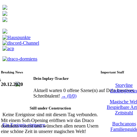
Breaking News
Important Stuff
Dein Inplay-Tracker
20.12.2020
Storyline
Aktuell warten 0 offene Szene(n) auf Dein kreatives
Zaubergesetz
Schreibtalent!
→ (0/0)
Magische Wel
Bespielbare Ar
Still under Construction
Zeitstrahl
Keine Ereignisse sind mit diesem Tag verbunden.
Mit einem Soft-Opening eröffnen wir das Draco
Buchcanons
Ein Ereignis eintragen
.
dormiens vorerst und wünschen allen neuen Usern
Familienguid
eine schöne Zeit in unserer magischen Welt!