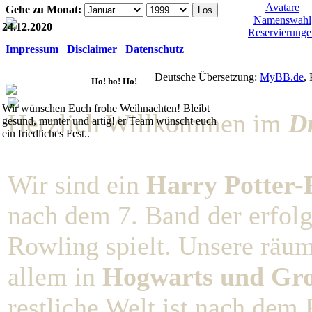
Avatare
Gehe zu Monat:
Namenswahl
24.12.2020
Reservierunge
Impressum Disclaimer
Datenschutz
Deutsche Übersetzung:
MyBB.de
,
Ho! ho! Ho!
Wir wünschen Euch frohe Weihnachten! Bleibt
Herzlich Willkommen im
D
gesund, munter und artig! er Team wünscht euch
ein friedliches Fest..
Wir sind ein
Harry Potter-R
nach dem 7. Band der erfolg
Rowling spielt. Unsere räu
allem in
Hogwarts und Gro
restliche Welt ist nach dem 