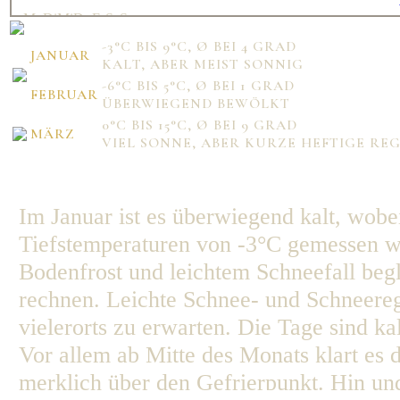
Mo
Di
Mi
Do
Fr
Sa
So
1
2
3
4
5
6
7
-3°C BIS 9°C, Ø BEI 4 GRAD
8
9
10
11
12
13
14
JANUAR
KALT, ABER MEIST SONNIG
15
16
17
18
19
20
21
22
23
24
25
26
27
28
-6°C BIS 5°C, Ø BEI 1 GRAD
FEBRUAR
ÜBERWIEGEND BEWÖLKT
0°C BIS 15°C, Ø BEI 9 GRAD
MÄRZ
VIEL SONNE, ABER KURZE HEFTIGE R
Mo
Di
Mi
Do
Fr
Sa
So
1
2
3
4
5
6
7
8
9
10
11
12
13
14
Im Januar ist es überwiegend kalt, wob
15
16
17
18
19
20
21
22
23
24
25
26
27
28
Tiefstemperaturen von -3°C gemessen we
29
30
31
Bodenfrost und leichtem Schneefall begle
rechnen. Leichte Schnee- und Schneere
vielerorts zu erwarten. Die Tage sind kal
Vor allem ab Mitte des Monats klart es 
merklich über den Gefrierpunkt. Hin und 