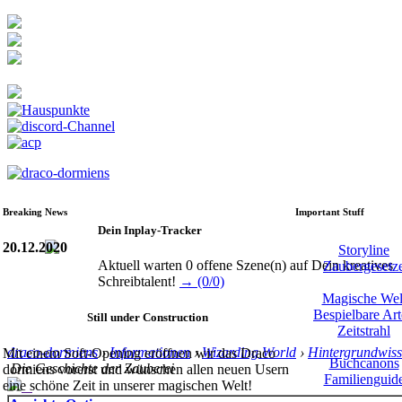
Breaking News
Important Stuff
Dein Inplay-Tracker
20.12.2020
Storyline
Aktuell warten 0 offene Szene(n) auf Dein kreatives
Zaubergesetz
Schreibtalent!
→ (0/0)
Magische Wel
Bespielbare Ar
Still under Construction
Zeitstrahl
draco-dormiens
›
Informationen
›
Wizarding World
›
Hintergrundwis
Mit einem Soft-Opening eröffnen wir das Draco
Buchcanons
Die Geschichte der Zauberei
dormiens vorerst und wünschen allen neuen Usern
Familienguid
eine schöne Zeit in unserer magischen Welt!