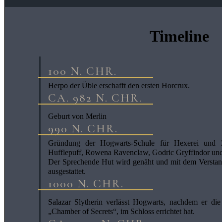
Timeline
100 N. CHR.
Herpo der Üble erschafft den ersten Horcrux.
CA. 982 N. CHR.
Geburt von Merlin
990 N. CHR.
Gründung der Hogwarts-Schule für Hexerei und 
Hufflepuff, Rowena Ravenclaw, Godric Gryffindor und 
Der Sprechende Hut wird genäht und mit dem Versta
ausgestattet.
1000 N. CHR.
Salazar Slytherin verlässt Hogwarts, nachdem er d
„Chamber of Secrets“, im Schloss errichtet hat.