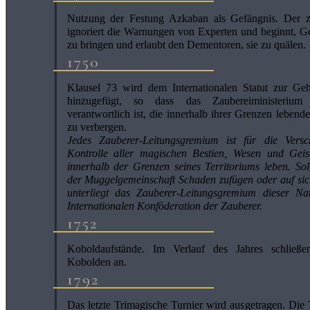
Nutzung der Festung Azkaban als Gefängnis. Der zw
ignoriert die Warnungen von Experten und beginnt, 
zu bringen und erlaubt den Dementoren, sie zu quälen.
1750
Klausel 73 wird dem Internationalen Statut zur Ge
hinzugefügt, so dass das Zaubereiministerium
verantwortlich ist, die innerhalb ihrer Grenzen leben
zu verbergen.
Jedes Zauberer-Leitungsgremium ist für die Versc
Kontrolle aller magischen Bestien, Wesen und Geist
innerhalb der Grenzen seines Territoriums leben. Sol
der Muggelgemeinschaft Schaden zufügen oder auf s
unterliegt das Zauberer-Leitungsgremium dieser Na
Internationalen Konföderation der Zauberer.
1752
Koboldaufstände. Im Verlauf des Jahres schließ
Kobolden an.
1792
Das letzte Trimagische Turnier wird ausgetragen. Die T