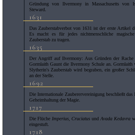
Gründung von Ilvermony in Massachusetts von I
Steward.
1631
Das Zauberstabverbot von 1631 ist der erste Artikel 
Es macht es für jedes nichtmenschliche magische
Zauberstab zu tragen.
1635
Der Angriff auf Ilvermony: Aus Gründen der Rache g
Gormlaith Gaunt die Ilvermony Schule an. Gormlaith 
Slytherin's Zauberstab wird begraben, ein großer Sc
an der Stelle.
1692
Die Internationale Zauberervereinigung beschließt das I
Geheimhaltung der Magie.
1717
Die Flüche
Imperius, Cruciatus
und
Avada Kedavra
we
eingestuft.
1718