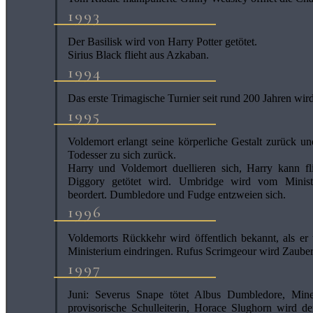
1993
Der Basilisk wird von Harry Potter getötet.
Sirius Black flieht aus Azkaban.
1994
Das erste Trimagische Turnier seit rund 200 Jahren wir
1995
Voldemort erlangt seine körperliche Gestalt zurück un
Todesser zu sich zurück.
Harry und Voldemort duellieren sich, Harry kann f
Diggory getötet wird. Umbridge wird vom Minis
beordert. Dumbledore und Fudge entzweien sich.
1996
Voldemorts Rückkehr wird öffentlich bekannt, als er 
Ministerium eindringen. Rufus Scrimgeour wird Zaubere
1997
Juni: Severus Snape tötet Albus Dumbledore, Min
provisorische Schulleiterin, Horace Slughorn wird d