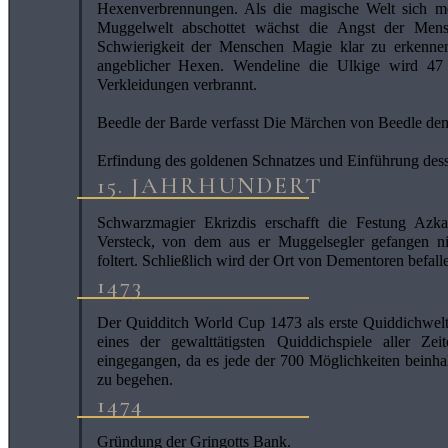
Hexenverbrennungen. Als die magische Welt sich 
Muggelwelt abschottet wächst die Angst der Men
Schwierigkeit der Menschen Magie klar zu erkennen
angeblicher Hexen. Wendeline die Ulkige wird 47
Verkleidungen verbrannt.
Beedle der Barde verfasst Die Märchen von Beedle de
Erfindung des goldenen Schnatzes und Einführung dess
15. JAHRHUNDERT
Schwarzmagier Ekrizdis erschafft die Festung Azka
Versteck, von dem aus er Muggelsegler gefangen 
foltert. Schließlich wird der Ort von Dementoren befall
1473
Der Quidditch World Cup 1473 als erste Quiddichweltme
eines der gewalttätigsten Quiddichspiele aller Ze
eingegangen, da es jede der 700 Möglichkeiten beinhal
zu begehen.
1474
Gründung der Gringotts Bank.