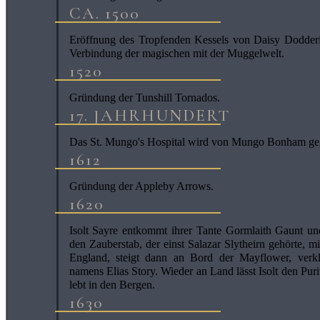
CA. 1500
Eröffnung des Tropfenden Kessels von Daisy Dodderi
Verbindung der magischen mit der Muggelwelt.
1520
Gründung der Tunshill Tornados.
17. JAHRHUNDERT
Das St. Mungo's Hospital wird von Mungo Bonham ge
1612
Gründung der Appleby Arrows.
1620
Isolt Sayre entkommt ihrer Tante Gormlaith Gaunt un
den Zauberstab, der einst Salazar Slytheirn gehörte, mit
England, steigt dann an Bord der Mayflower, verkl
namens Elias Story. Wieder an Land lässt Isolt den Puri
lebt in den Bergen.
1630