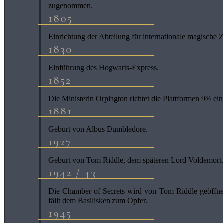
zugenommen.
1805
Einrichtung der Abteilung für internationale magische
1830
Einführung des Hogwarts-Express.
1852
Die Ministerin Orpington richtet die Plattformen 9¾ ein
1881
Geburt von Albus Dumbledore.
1927
Geburt von Tom Riddle, dem späteren Lord Voldemort.
1942 / 43
Die Chamber of Secrets wird von Tom Riddle geöffn
fällt dem Basilisken zum Opfer.
1945