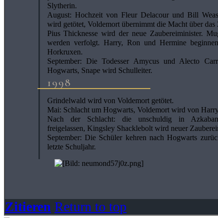
Slytherin.
August: Hochzeit von Fleur Delacour und Bill Weas
wird getötet, Voldemort übernimmt die Macht über das 
Pius Thicknesse wird der neue Zaubereiminister. M
werden verfolgt. Harry, Ron und Hermine beginne
Horkruxen.
September: Die Todesser Amycus und Alecto Car
Hogwarts, Snape wird Schulleiter.
1998
Grindelwald wird von Voldemort getötet.
Mai: Schlacht um Hogwarts, Voldemort wird von Harry P
Nach der Schlacht: die unschuldig in Azkaban
freigelassen, Kingsley Shacklebolt wird neuer Zauberei
September: Die Schüler kehren nach Hogwarts zurüc
letzte Schuljahr.
Zitieren
Return to top