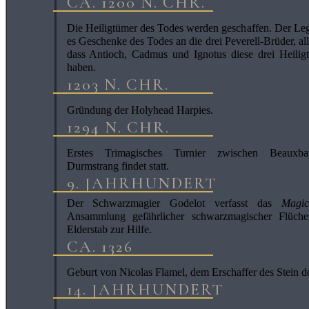
CA. 1200 N. CHR.
Die Heiligtümer des Todes werden geschaffen. Der Leg
es Geschenke des Todes an die drei Peverell-Brüder, all
dass Antioch, Cadmus und Ignotus diese drei Heiligt
haben.
1203 N. CHR.
Gründung der Holyhead Harpies.
1294 N. CHR.
Erstes Trimagisches Turnier zwischen Beauxb
Durmstrang findet statt.
9. JAHRHUNDERT
Der Schwarzmagier Godelot verfasst das
Magi
Ansammlung gefährlicher schwarzmagischer Flüch
Elderstab zur Hilfe.
CA. 1326
Geburt von Nicolas Flamel, dem Erschaffer des Stein d
14. JAHRHUNDERT