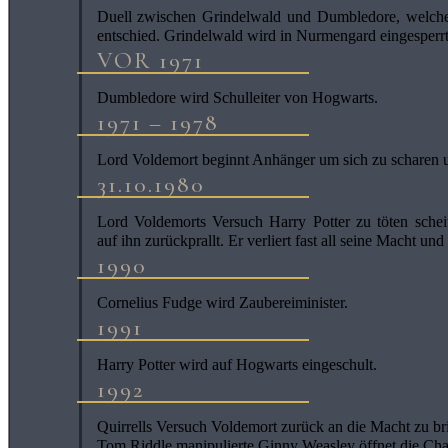
Duell zwischen Grindelwald und Dumbledore, welche
entschied. Grindelwald wird in Nurmengard eingesperrt
VOR 1971
Dumbledore wird Schulleiter von Hogwarts.
1971 – 1978
Lord Voldemort beginnt Anhänger um sich zu scharen un
31.10.1980
Lord Voldemorts Versuch Harry Potter zu töten scheit
auf ihn zurückprallt. Er verliert fast all seine Macht und
1990
Cornelius Fudge wird Zaubereiminister.
1991
Harry Potter wird auf Hogwarts eingeschult.
1992
Quirrells Versuch Voldemort zurück an die Macht zu bri
Tom Riddle manipulierte Ginny Weasley öffnet die Cham