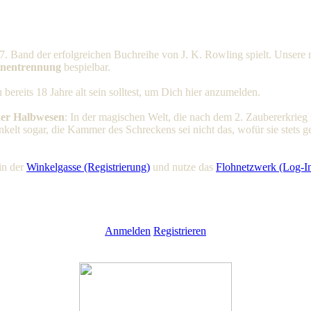
. Band der erfolgreichen Buchreihe von J. K. Rowling spielt. Unsere
enentrennung
bespielbar.
 bereits 18 Jahre alt sein solltest, um Dich hier anzumelden.
der Halbwesen
: In der magischen Welt, die nach dem 2. Zaubererkrieg
lt sogar, die Kammer des Schreckens sei nicht das, wofür sie stets g
in der
Winkelgasse (Registrierung)
und nutze das
Flohnetzwerk (Log-I
Anmelden
Registrieren