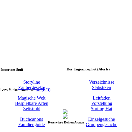
Der Tagesprophet (Alerts)
Important Stuff
Storyline
Verzeichnisse
Zaubergesetze
Statistiken
ives Schreibtalent!
→ (0/0)
Magische Welt
Leitfaden
Bespielbare Arten
Vorstellung
Zeitstrahl
Sorting Hat
Buchcanons
Einzelgesuche
Reserviere Deinen Avatar
Familienguide
Gruppengesuche