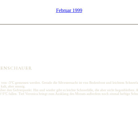
Februar 1999
März 1999
EGENSCHAUER
on -3°C gemessen werden. Gerade die Silvesternacht ist von Bodenfrost und leichtem Schneefall 
kalt, aber sonnig.
über den Gefrierpunkt. Hin und wieder gibt es leichte Schneefälle, die aber nicht liegenbleiben. 
f 0°C fallen. Tief Veronica bringt zum Ausklang des Monats außerdem noch einmal heftige Schne