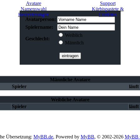
Avatare
Support
Namenswahl
Kürbispastete &
Reservierungen
Crutiatus
Avatarperson:
Spielername:
Weiblich
Geschlecht:
Männlich
Männliche Avatare
Spieler
läuft
Weibliche Avatare
Spieler
läuft
he Übersetzung:
MyBB.de
, Powered by
MyBB
, © 2002-2026
MyBB 