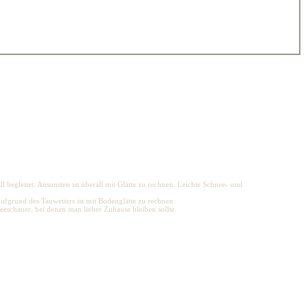
begleitet. Ansonsten ist überall mit Glätte zu rechnen. Leichte Schnee- und
Aufgrund des Tauwetters ist mit Bodenglätte zu rechnen.
eschauer, bei denen man lieber Zuhause bleiben sollte.