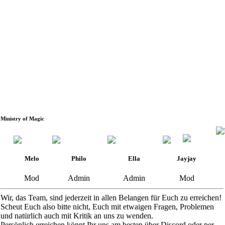
Ministry of Magic
Melo
Philo
Ella
Jayjay
Mod
Admin
Admin
Mod
Wir, das Team, sind jederzeit in allen Belangen für Euch zu erreichen!
Scheut Euch also bitte nicht, Euch mit etwaigen Fragen, Problemen
und natürlich auch mit Kritik an uns zu wenden.
Persönlich erreichen könnt Ihr uns am besten über Discord oder per