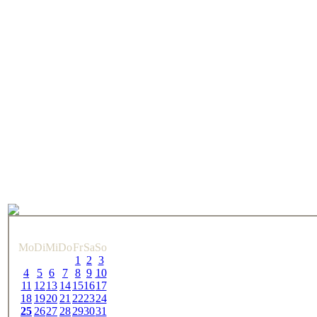
Mo
Di
Mi
Do
Fr
Sa
So
1
2
3
4
5
6
7
8
9
10
11
12
13
14
15
16
17
18
19
20
21
22
23
24
25
26
27
28
29
30
31