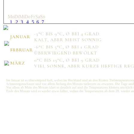
Mo
Di
Mi
Do
Fr
Sa
So
1
2
3
4
5
6
7
8
9
10
11
12
13
14
15
16
17
18
19
20
21
-3°C BIS 9°C, Ø BEI 4 GRAD
JANUAR
22
23
24
25
26
27
28
KALT, ABER MEIST SONNIG
-6°C BIS 5°C, Ø BEI 1 GRAD
FEBRUAR
ÜBERWIEGEND BEWÖLKT
Mo
Di
Mi
Do
Fr
Sa
So
0°C BIS 15°C, Ø BEI 9 GRAD
1
MÄRZ
2
3
4
5
6
7
VIEL SONNE, ABER KURZE HEFTIGE R
8
9
10
11
12
13
14
15
16
17
18
19
20
21
22
23
24
25
26
27
28
Im Januar ist es überwiegend kalt, wobei im Hochland und an den Küsten Tiefstemperaturen v
29
30
31
Schneeregenschauer sind vor allem Anfang des Monats vielerorts zu erwarten. Die Tage sind 
Vor allem ab Mitte des Monats klart es deutlich auf und die Temperaturen klettern merklich 
Ende des Monats wird es wieder etwas kälter, sodass die Temperaturen ab dem 28. wieder au