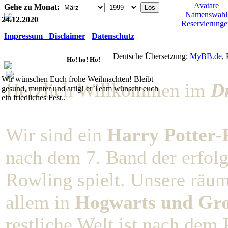
Avatare
Gehe zu Monat:
Namenswahl
24.12.2020
Reservierunge
Impressum Disclaimer
Datenschutz
Deutsche Übersetzung:
MyBB.de
,
Ho! ho! Ho!
Wir wünschen Euch frohe Weihnachten! Bleibt
Herzlich Willkommen im
D
gesund, munter und artig! er Team wünscht euch
ein friedliches Fest..
Wir sind ein
Harry Potter-R
nach dem 7. Band der erfolg
Rowling spielt. Unsere räu
allem in
Hogwarts und Gro
restliche Welt ist nach dem 