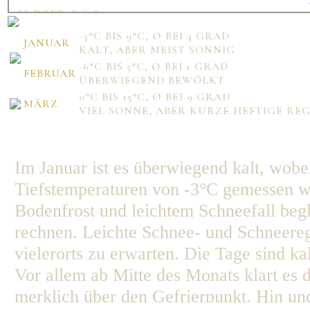
Mo
Di
Mi
Do
Fr
Sa
So
1
2
3
4
5
6
7
-3°C BIS 9°C, Ø BEI 4 GRAD
8
9
10
11
12
13
14
JANUAR
KALT, ABER MEIST SONNIG
15
16
17
18
19
20
21
22
23
24
25
26
27
28
-6°C BIS 5°C, Ø BEI 1 GRAD
FEBRUAR
ÜBERWIEGEND BEWÖLKT
0°C BIS 15°C, Ø BEI 9 GRAD
MÄRZ
VIEL SONNE, ABER KURZE HEFTIGE R
Mo
Di
Mi
Do
Fr
Sa
So
1
2
3
4
5
6
7
8
9
10
11
12
13
14
Im Januar ist es überwiegend kalt, wob
15
16
17
18
19
20
21
22
23
24
25
26
27
28
Tiefstemperaturen von -3°C gemessen we
29
30
31
Bodenfrost und leichtem Schneefall begle
rechnen. Leichte Schnee- und Schneere
vielerorts zu erwarten. Die Tage sind kal
Vor allem ab Mitte des Monats klart es 
merklich über den Gefrierpunkt. Hin und 