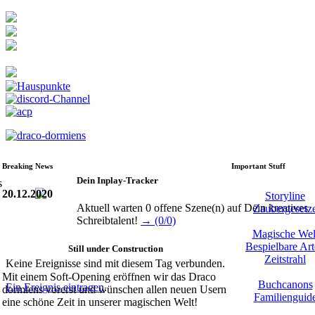
Breaking News
Important Stuff
Dein Inplay-Tracker
20.12.2020
Storyline
Aktuell warten 0 offene Szene(n) auf Dein kreatives
Zaubergesetz
Schreibtalent!
→ (0/0)
Magische Wel
Bespielbare Ar
Still under Construction
Zeitstrahl
Keine Ereignisse sind mit diesem Tag verbunden.
Mit einem Soft-Opening eröffnen wir das Draco
Buchcanons
Ein Ereignis eintragen
.
dormiens vorerst und wünschen allen neuen Usern
Familienguid
eine schöne Zeit in unserer magischen Welt!