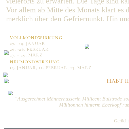
vielerorts zu erwarten. Die Tage sind kal
Vor allem ab Mitte des Monats klart es 
merklich über den Gefrierpunkt. Hin und 
nicht liegenbleiben. Aufgrund des Tauwe
Ende des Monats wird es wieder etwas k
VOLLMONDWIRKUNG
27. -29. JANUAR
wieder auf 0°C fallen. Tief Veronica b
26. -28. FEBRUAR
einmal heftige Schneeschauer, bei denen
27. – 29. MÄRZ
NEUMONDWIRKUNG
13. JANUAR, 11. FEBRUAR, 13. MÄRZ
HABT I
"Ausgerechnet Männerhasserin Millicent Bulstrode so
Mülltonnen hinterm Eberkopf rum
Gerücht