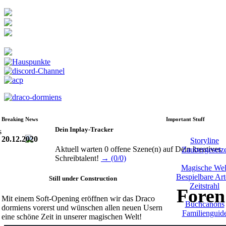
Breaking News
Important Stuff
Dein Inplay-Tracker
20.12.2020
Storyline
Aktuell warten 0 offene Szene(n) auf Dein kreatives
Zaubergesetz
Schreibtalent!
→ (0/0)
Magische Wel
Bespielbare Ar
Still under Construction
Zeitstrahl
Foren
Mit einem Soft-Opening eröffnen wir das Draco
Buchcanons
dormiens vorerst und wünschen allen neuen Usern
Familienguid
eine schöne Zeit in unserer magischen Welt!