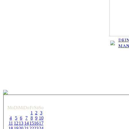
DEIN
MA
Mo
Di
Mi
Do
Fr
Sa
So
1
2
3
4
5
6
7
8
9
10
11
12
13
14
15
16
17
18
19
20
21
22
23
24