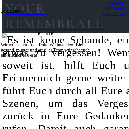
Avatare
YOUR
Namenswahl
24.12.2020
Reservierunge
REMEMBRALL
Ho! ho! Ho!
Es ist keine Schande, ei
Wir wünschen Euch frohe Weihnachten! Bleibt
etwas zu vergessen! Wen
gesund, munter und artig! er Team wünscht euch
ein friedliches Fest..
soweit ist, hilft Euch u
Erinnermich gerne weiter
führt Euch durch all Eure 
Szenen, um das Verges
zurück in Eure Gedanke
rufen. Damit auch garant