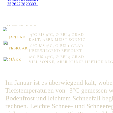
25
26
27
28
29
30
31
Mo
Di
Mi
Do
Fr
Sa
So
1
2
3
4
5
6
7
-3°C BIS 9°C, Ø BEI 4 GRAD
8
9
10
11
12
13
14
JANUAR
KALT, ABER MEIST SONNIG
15
16
17
18
19
20
21
22
23
24
25
26
27
28
-6°C BIS 5°C, Ø BEI 1 GRAD
FEBRUAR
ÜBERWIEGEND BEWÖLKT
0°C BIS 15°C, Ø BEI 9 GRAD
MÄRZ
VIEL SONNE, ABER KURZE HEFTIGE R
Mo
Di
Mi
Do
Fr
Sa
So
1
2
3
4
5
6
7
8
9
10
11
12
13
14
Im Januar ist es überwiegend kalt, wob
15
16
17
18
19
20
21
22
23
24
25
26
27
28
Tiefstemperaturen von -3°C gemessen we
29
30
31
Bodenfrost und leichtem Schneefall begle
rechnen. Leichte Schnee- und Schneere