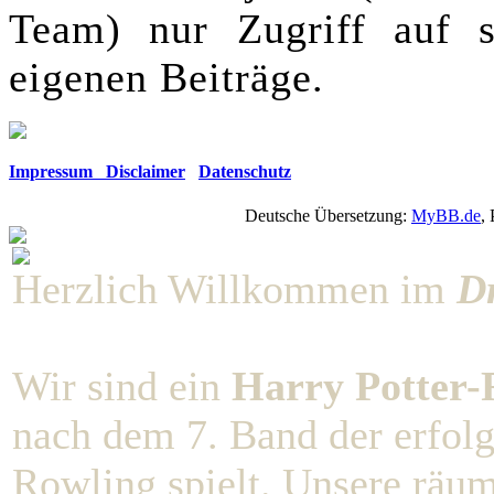
Team) nur Zugriff auf s
eigenen Beiträge.
Impressum Disclaimer
Datenschutz
Deutsche Übersetzung:
MyBB.de
,
Herzlich Willkommen im
D
Wir sind ein
Harry Potter-R
nach dem 7. Band der erfolg
Rowling spielt. Unsere räu